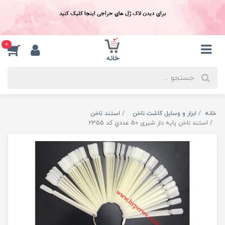
برای دیدن لاک ژل های حراجی اینجا کلیک کنید
0
خانه
ابزار و وسایل کاشت ناخن
استند ناخن
استند ناخن پايه دار شیری 50 عددي کد 2355