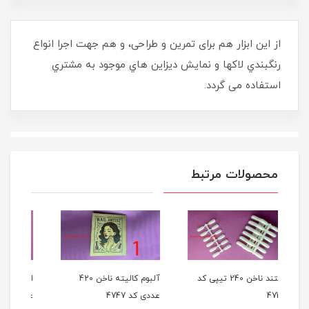
از این ابزار هم برای تمرین و طراحی، و هم جهت اجرا انواع
رنگبندي لاکها و نمایش ديزاين هاي موجود به مشتري
استفاده می گردد.
محصولات مرتبط
2 تیپی کد
آلبوم کالیته ناخن 420
استند ناخن بی رنگ 50
عددی کد 4747
عددي کد 4738
عد