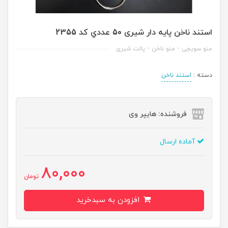
استند ناخن پايه دار شیری 50 عددي کد 2355
منو سویچی - منو ناخن - پالت شیری
دسته :
استند ناخن
فروشنده: هایپر وی
آماده ارسال
80,000
تومان
افزودن به سبدخرید