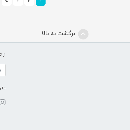
3
2
1
برگشت به بالا
از 
ما ر