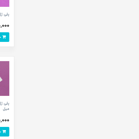
پلی ژل SALON رنگ (KY) _ 30
610,000 
خرید
میل
610,000 
خرید