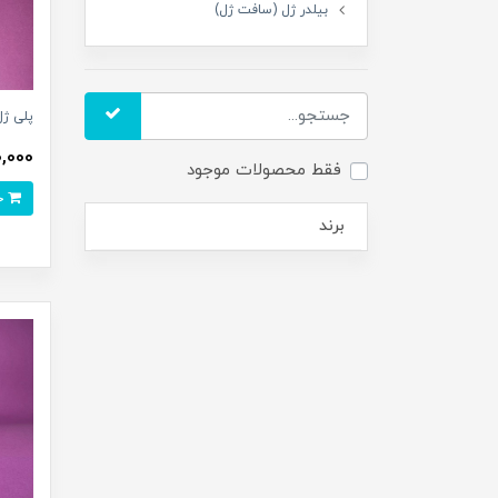
بیلدر ژل (سافت ژل)
پلی ژل COCO رنگ (AR) _ ۶0
980,000 
فقط محصولات موجود
خرید
برند