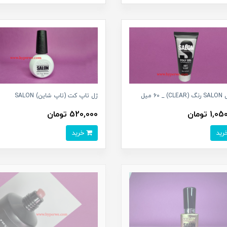
CLE میل
ژل تاپ کت (تاپ شاين) SALON
1 تومان
520,000 تومان
خرید