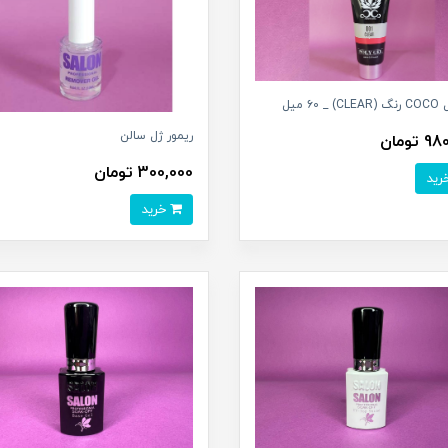
CLE میل
ریمور ژل سالن
تومان
300,000 تومان
خرید