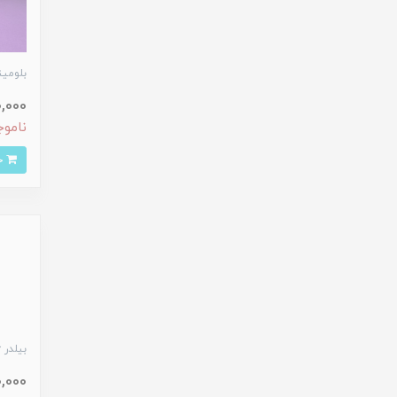
بلومینگ
220,000 
ناموج
خرید
بیلدر 
240,000 