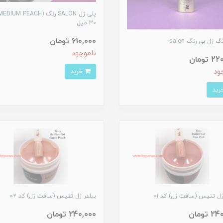
30 میل
610,000 تومان
 ژل بی رنگ salon
ناموجود
تومان
خرید
ود
ژل تتیس (سافت ژل) کد ۰۱
بیلدر ژل تتیس (سافت ژل) کد ۰۲
تومان
240,000 تومان