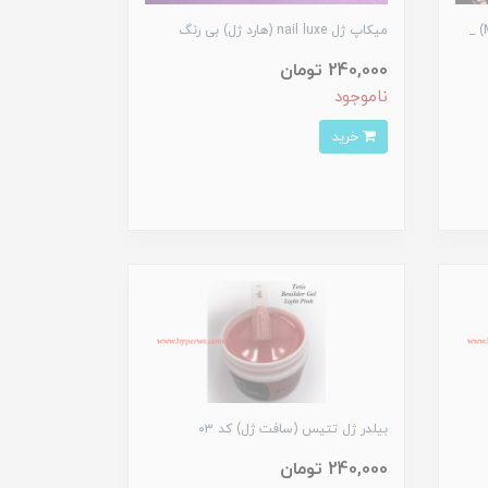
پلی ژل SALON رنگ (MEDIUM PEACH) _
میکاپ ژل nail luxe (هارد ژل) بی رنگ
240,000 تومان
ناموجود
خرید
بیلدر ژل تتیس (سافت ژل) کد ۰۳
240,000 تومان