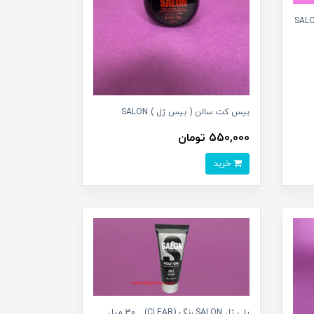
بیس کت سالن ( بیس ژل ) SALON
550,000 تومان
خرید
پلی ژل SALON رنگ (CLEAR) _ 30 میل