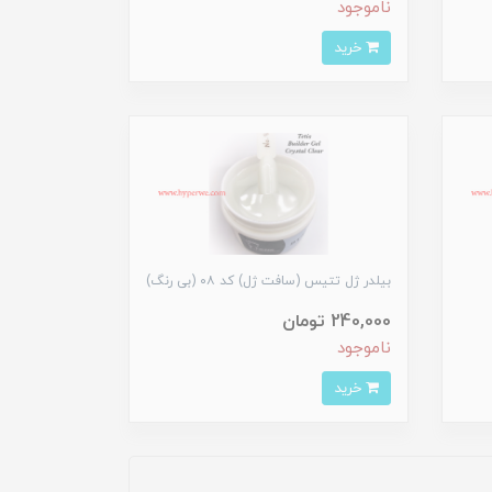
ناموجود
خرید
بیلدر ژل تتیس (سافت ژل) کد ۰۸ (بی رنگ)
240,000 تومان
ناموجود
خرید