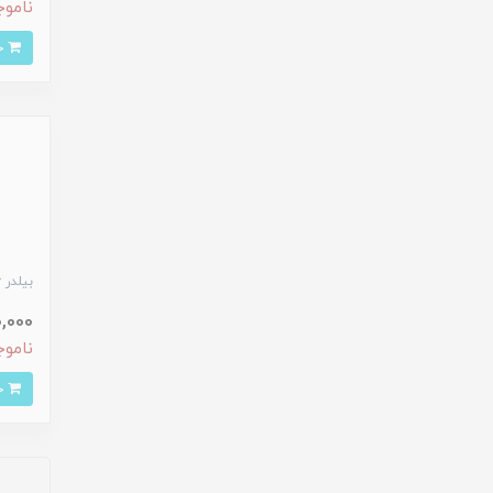
ناموج
خرید
بیلدر 
240,000 
ناموج
خرید