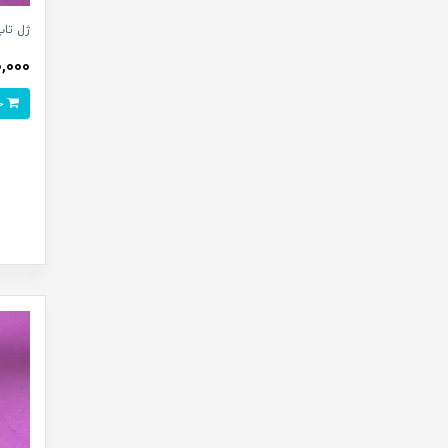
ژل تاپ ک
250,000
خرید