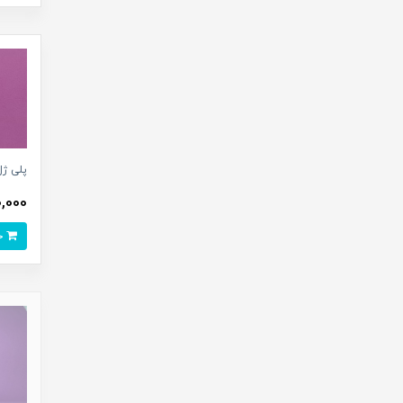
پلی ژل SALON رنگ (AR) _ ۶0
,050,000
خرید