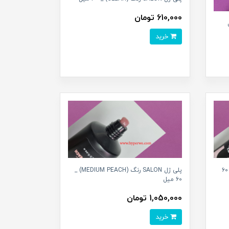
610,000 تومان
خرید
پلی ژل SALON رنگ (COVER PINK) _ ۶0
پلی ژل SALON رنگ (MEDIUM PEACH) _
۶0 میل
1,050,000 تومان
خرید