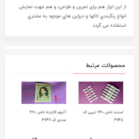
از این ابزار هم برای تمرین و طراحی، و هم جهت نمایش
انواع رنگبندي لاکها و ديزاين هاي موجود به مشتري
استفاده می گردد.
محصولات مرتبط
خن 240 تیپی کد
آلبوم کالیته ناخن 420
استند ناخن بی رنگ 50
عددی کد 4747
عددي کد 4738