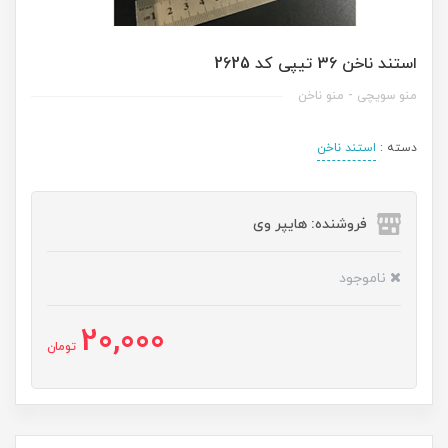
استند ناخن 36 تیپی کد 2625
منو سویچی - منو ناخن
دسته :
استند ناخن
فروشنده: هایپر وی
ناموجود
20,000
تومان