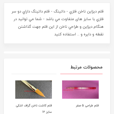
قلم ديزاين ناخن فلزي - داتينگ - قلم داتينگ داراي دو سر
فلزي با سایز های متفاوت مي باشد - شما مي توانيد در
هنگام ديزاين و طراحي ناخن از اين قلم جهت گذاشتن
نقطه و دايره و ... استفاده کنيد
محصولات مرتبط
ا
قلم طراحی 5 صفر
قلم کاشت ناخن گراف اشکی
قلم 
سايز 12
ROYAL س