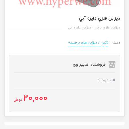
ديزاين فلزي دايره آبي
دیزاین فلزی ناخن - دیزاین دایره ابی
دسته :
نگین / دیزاین های برجسته
فروشنده: هایپر وی
ناموجود
20,000
تومان