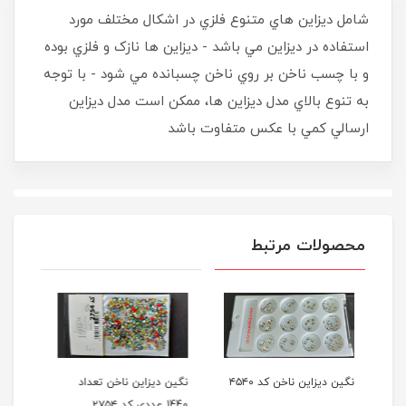
شامل ديزاين هاي متنوع فلزي در اشکال مختلف مورد
استفاده در ديزاين مي باشد - ديزاين ها نازک و فلزي بوده
و با چسب ناخن بر روي ناخن چسبانده مي شود - با توجه
به تنوع بالاي مدل ديزاين ها، ممکن است مدل ديزاين
ارسالي کمي با عکس متفاوت باشد
محصولات مرتبط
۴۵۴
نگين ديزاين ناخن تعداد
نگين دور طلایی ديزاين ناخن
1440 عددي کد ۲۷۵۴
کد 220