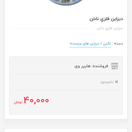
ديزاين فلزي ناخن
ديزاين فلزي ناخن
دسته :
نگین / دیزاین های برجسته
فروشنده: هایپر وی
ناموجود
40,000
تومان