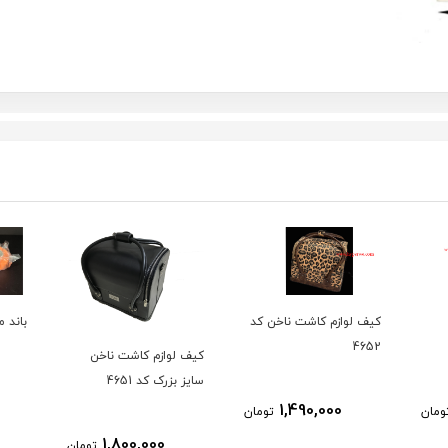
 کد
باند محافظ انگشت
عددی کد
کیف لوازم کاشت ناخن
سایز بزرک کد 4651
60,000
ومان
تومان
1,800,000
تومان