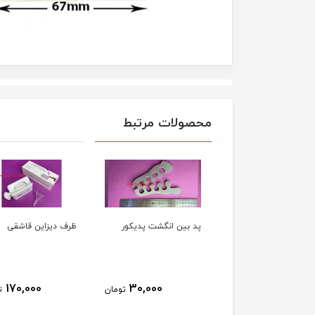
محصولات مرتبط
بين انگشت پديکور
ظرف دیزاین قاشقی
کیف لوازم کاشت ناخن
4652
1,490,000
170,000
30,000
تومان
تومان
ت