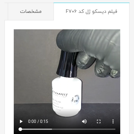
فیلم دیسکو ژل کد F706
مشخصات