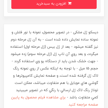
افزودن به سبدخرید
دیسکو ژل مشکی - در تصویر محصول، نمونه با نور فلش و
نمونه ساده نمایش داده شده است - به آن ژل مرحله دوم
نيز گفته ميشود - بعد از ژل بيس (ژل مرحله اول) استفاده
ميگردد، و بعد روي آن تاپ ژل (ژل مرحله سوم) زده ميشود
- جهت خشک شدن بايد از دستگاه يو وي استفاده گردد -
حجم 15 ميل - با توجه به اينکه عکس از روي نمونه رنگ
لاک ژل گرفته شده است، و صفحه نمايش کامپيوترها و
گوشي هاي موبايل با هم متفاوت ميباشد، ممکن است
توناژ رنگ لاک ژل ارسالي با رنگي که در تصوير ميبينيد
کمي متفاوت باشد -
برای مشاهده فیلم محصول به پایین
صفحه مراجعه کنید