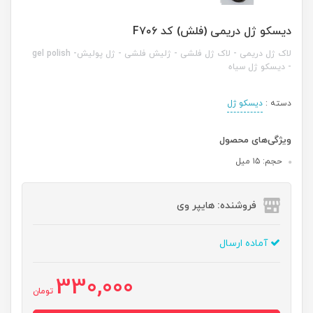
دیسکو ژل دریمی (فلش) کد F۷۰۶
لاک ژل دریمی - لاک ژل فلشی - ژلیش فلشی - ژل پولیش- gel polish
- دیسکو ژل سیاه
دسته :
دیسکو ژل
ویژگی‌های محصول
حجم: ۱۵ میل
فروشنده: هایپر وی
آماده ارسال
330,000
تومان