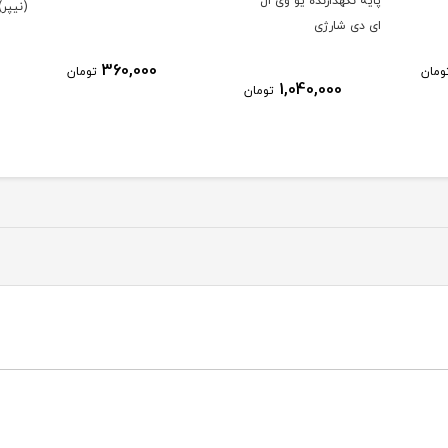
ال
(نیپر) کد 4733
4720
390,000
360,000
تومان
تومان
ومان