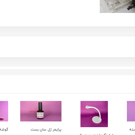
پرایمر ژل سان بست
گوشه گير ناخن انبري
پد لا