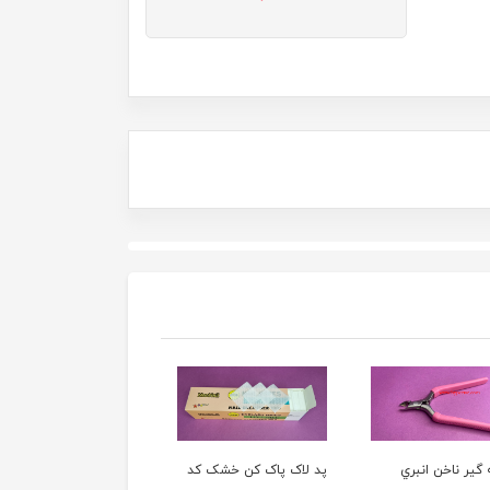
ک پاک کن خشک کد
کاتر ناخن کروم کد 4699
گوده شيشه اي درب دار