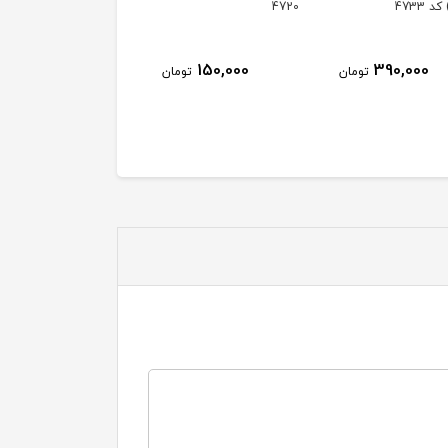
سايز کوچک کد 4668
80,000
230,000
150,000
تومان
تومان
توم