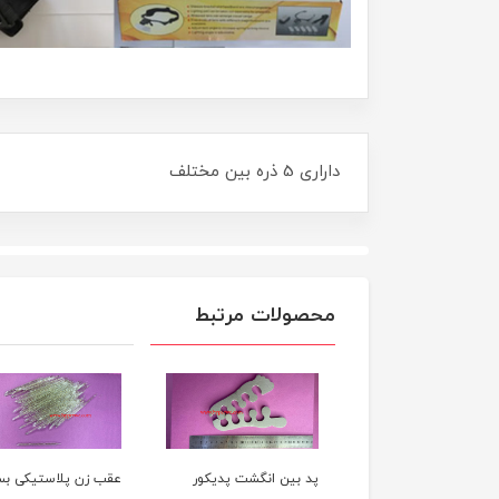
داراری 5 ذره بین مختلف
محصولات مرتبط
بين انگشت پديکور
عقب زن پلاستیکی بسته