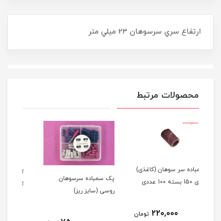
ارتفاع سري سرسوهان 23 ميلي متر
محصولات مرتبط
کاغذی)
پایه سرسوهان سمباده
پک سمباده سرسوهان
پلاستیکی
روسی (سایز ریز)
100,000
تومان
تومان