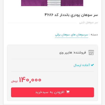
سر سوهان پودري بانددار کد 4686
سر سوهان شنی
دسته :
سرسوهان های سوهان برقی
فروشنده: هایپر وی
آماده ارسال
140,000
تومان
افزودن به سبدخرید