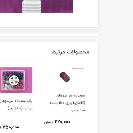
محصولات مرتبط
اده سر سوهان
پایه سرسوهان سمباد
پک سمباده سرسوهان
(کاغذی) زبری 150 بسته
پلاستیکی
روسی (سایز ریز)
ی
100,000
220,000
تومان
ت
750,000
تومان