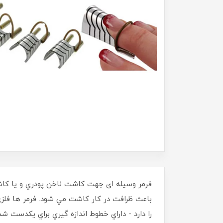
فرمر وسيله ای جهت کاشت ناخن پودري و يا کاشت 
باعث ظرافت در کار کاشت مي شود. فرمر ها فلزي 
را دارد - داراي خطوط اندازه گيري براي يکدست شدن ا