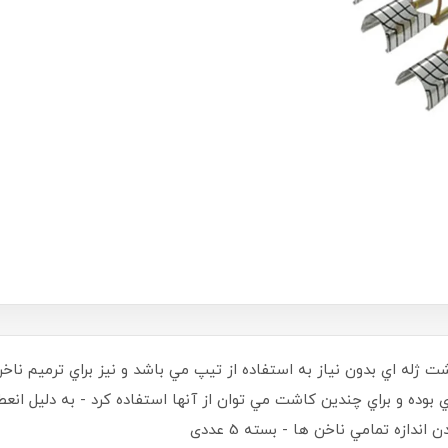
ژله اي بدون نياز به استفاده از تيپ مي باشد و نيز براي ترميم ناخ
بوده و براي چندين کاشت مي توان از آنها استفاده کرد - به دليل انع
ندازه تمامي ناخن ها - بسته 5 عددی