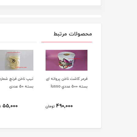
محصولات مرتبط
ر کاشت ناخن پروانه ای
تيپ ناخن فرنچ شماره 8 -
قالب کاشت ناخن سال
عددي lusso
بسته 50 عددی
۴743
230,000
55,000
490,000
تومان
تومان
ت