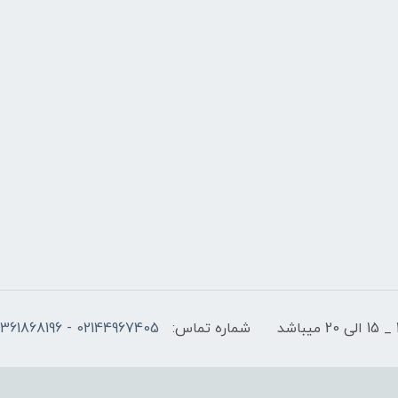
شماره تماس:
02144967405 - 09361868196