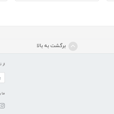
برگشت به بالا
از 
ما ر