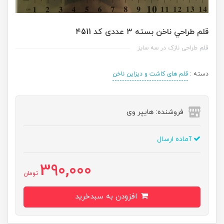
قلم طراحي ناخن بسته ۳ عددی کد ۴511
قلم طراحی نازک در سه سایز
دسته :
قلم های کاشت و دیزاین ناخن
فروشنده: هایپر وی
آماده ارسال
390,000
تومان
افزودن به سبدخرید