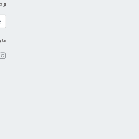
از 
ما ر