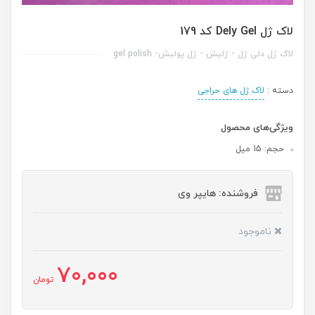
لاک ژل Dely Gel کد 179
لاک ژل دلی ژل - ژلیش - ژل پولیش- gel polish
دسته :
لاک ژل های حراجی
ویژگی‌های محصول
حجم: 15 میل
فروشنده: هایپر وی
ناموجود
70,000
تومان