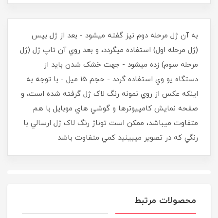
به آن ژل مرحله دوم نيز گفته ميشود - بعد از ژل بيس
(ژل مرحله اول) استفاده ميگردد، و بعد روي آن تاپ ژل (ژل
مرحله سوم) زده ميشود - جهت خشک شدن بايد از
دستگاه يو وي استفاده گردد - حجم 15 ميل - با توجه به
اينکه عکس از روي نمونه رنگ لاک ژل گرفته شده است، و
صفحه نمايش کامپيوترها و گوشي هاي موبايل با هم
متفاوت ميباشد، ممکن است توناژ رنگ لاک ژل ارسالي با
رنگي که در تصوير ميبينيد کمي متفاوت باشد
محصولات مرتبط