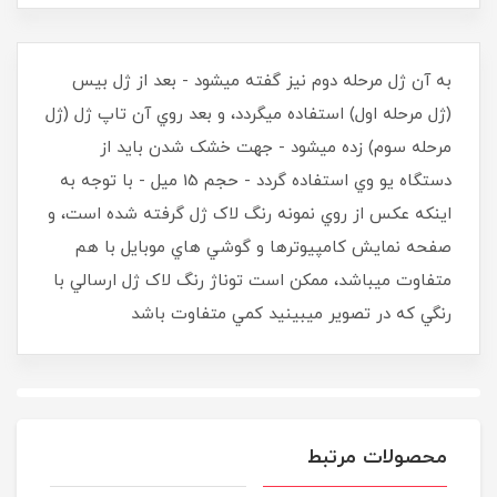
به آن ژل مرحله دوم نيز گفته ميشود - بعد از ژل بيس
(ژل مرحله اول) استفاده ميگردد، و بعد روي آن تاپ ژل (ژل
مرحله سوم) زده ميشود - جهت خشک شدن بايد از
دستگاه يو وي استفاده گردد - حجم 15 ميل - با توجه به
اينکه عکس از روي نمونه رنگ لاک ژل گرفته شده است، و
صفحه نمايش کامپيوترها و گوشي هاي موبايل با هم
متفاوت ميباشد، ممکن است توناژ رنگ لاک ژل ارسالي با
رنگي که در تصوير ميبينيد کمي متفاوت باشد
محصولات مرتبط