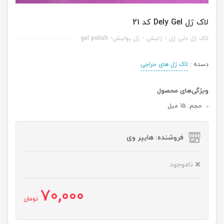
لاک ژل Dely Gel کد 21
لاک ژل دلی ژل - ژلیش - ژل پولیش- gel polish
دسته :
لاک ژل های حراجی
ویژگی‌های محصول
حجم: 15 میل
فروشنده: هایپر وی
ناموجود
70,000
تومان