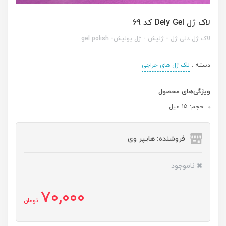
لاک ژل Dely Gel کد 69
لاک ژل دلی ژل - ژلیش - ژل پولیش- gel polish
دسته :
لاک ژل های حراجی
ویژگی‌های محصول
حجم: 15 میل
فروشنده: هایپر وی
ناموجود
70,000
تومان