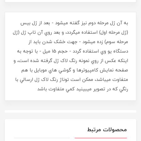
به آن ژل مرحله دوم نيز گفته ميشود - بعد از ژل بيس
(ژل مرحله اول) استفاده ميگردد، و بعد روي آن تاپ ژل (ژل
مرحله سوم) زده ميشود - جهت خشک شدن بايد از
دستگاه يو وي استفاده گردد - حجم 15 ميل - با توجه به
اينکه عکس از روي نمونه رنگ لاک ژل گرفته شده است، و
صفحه نمايش کامپيوترها و گوشي هاي موبايل با هم
متفاوت ميباشد، ممکن است توناژ رنگ لاک ژل ارسالي با
رنگي که در تصوير ميبينيد کمي متفاوت باشد
محصولات مرتبط