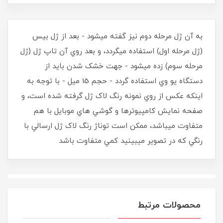
به آن ژل مرحله دوم نيز گفته ميشود - بعد از ژل بيس
(ژل مرحله اول) استفاده ميگردد، و بعد روي آن تاپ ژل (ژل
مرحله سوم) زده ميشود - جهت خشک شدن بايد از
دستگاه يو وي استفاده گردد - حجم 15 ميل - با توجه به
اينکه عکس از روي نمونه رنگ لاک ژل گرفته شده است، و
صفحه نمايش کامپيوترها و گوشي هاي موبايل با هم
متفاوت ميباشد، ممکن است توناژ رنگ لاک ژل ارسالي با
رنگي که در تصوير ميبينيد کمي متفاوت باشد
محصولات مرتبط