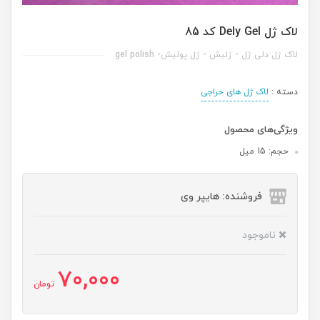
لاک ژل Dely Gel کد 85
لاک ژل دلی ژل - ژلیش - ژل پولیش- gel polish
دسته :
لاک ژل های حراجی
ویژگی‌های محصول
حجم: 15 میل
فروشنده: هایپر وی
ناموجود
70,000
تومان