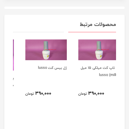
محصولات مرتبط
ژل تاپ کت میلکی 15 میل
ژل بيس کت lusso
بیس کت سالن ( بیس ژل )
۱۰ میل SALON
390,000
3
تومان
تومان
270,000
تومان