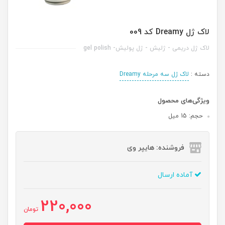
لاک ژل Dreamy کد 009
لاک ژل دریمی - ژلیش - ژل پولیش- gel polish
دسته :
لاک ژل سه مرحله Dreamy
ویژگی‌های محصول
حجم: 15 میل
فروشنده: هایپر وی
آماده ارسال
220,000
تومان