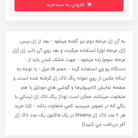
افزودن به سبدخرید
به آن ژل مرحله دوم نيز گفته ميشود - بعد از ژل بيس
(ژل مرحله اول) استفاده ميگردد، و بعد روي آن تاپ ژل (ژل
مرحله سوم) زده ميشود - جهت خشک شدن بايد از
دستگاه يو وي استفاده گردد - حجم 15 ميل - با توجه به
اينکه عکس از روي نمونه رنگ لاک ژل گرفته شده است، و
صفحه نمايش کامپيوترها و گوشي هاي موبايل با هم
متفاوت ميباشد، ممکن است توناژ رنگ لاک ژل ارسالي با
رنگي که در تصوير ميبينيد کمي متفاوت باشد - ((با خريد
هر 6 عدد لاک ژل Dreamy در يک فاکتور، يک عدد لاک ژل
آفر دريافت مي کنيد))