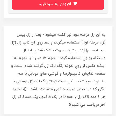
افزودن به سبدخرید
به آن ژل مرحله دوم نيز گفته ميشود - بعد از ژل بيس
(ژل مرحله اول) استفاده ميگردد، و بعد روي آن تاپ ژل (ژل
مرحله سوم) زده ميشود - جهت خشک شدن بايد از
دستگاه يو وي استفاده گردد - حجم 15 ميل - با توجه به
اينکه عکس از روي نمونه رنگ لاک ژل گرفته شده است، و
صفحه نمايش کامپيوترها و گوشي هاي موبايل با هم
متفاوت ميباشد، ممکن است توناژ رنگ لاک ژل ارسالي با
رنگي که در تصوير ميبينيد کمي متفاوت باشد - ((با خريد
هر 6 عدد لاک ژل Dreamy در يک فاکتور، يک عدد لاک ژل
آفر دريافت مي کنيد))