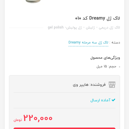
لاک ژل Dreamy کد 010
لاک ژل دریمی - ژلیش - ژل پولیش- gel polish
دسته :
لاک ژل سه مرحله Dreamy
ویژگی‌های محصول
حجم: 15 میل
فروشنده: هایپر وی
آماده ارسال
220,000
تومان