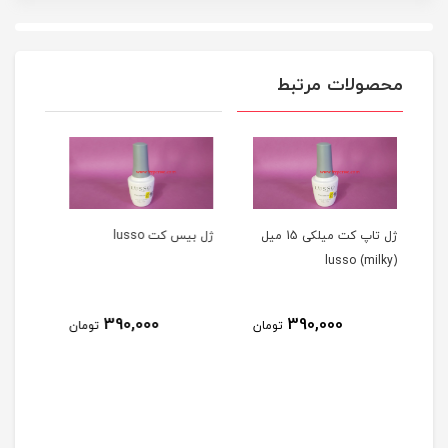
محصولات مرتبط
ژل تاپ کت میلکی 15 میل
ژل بيس کت lusso
بیس کت سالن ( بیس ژل )
۱۰ میل SALON
390,000
3
تومان
تومان
270,000
تومان