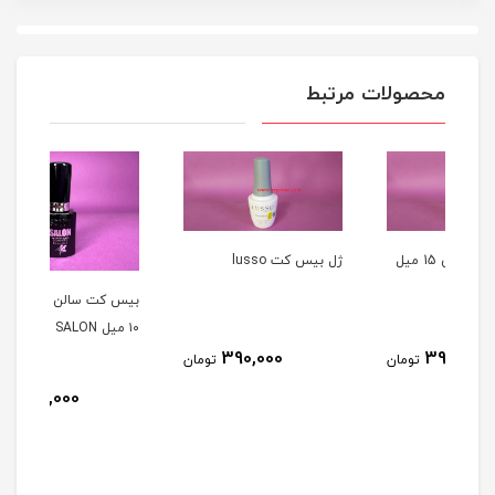
محصولات مرتبط
 میلکی 15 میل
ژل بيس کت lusso
بیس کت سالن ( بیس ژل )
۱۰ میل SALON
390,000
مان
تومان
بیس
270,000
تومان
LON