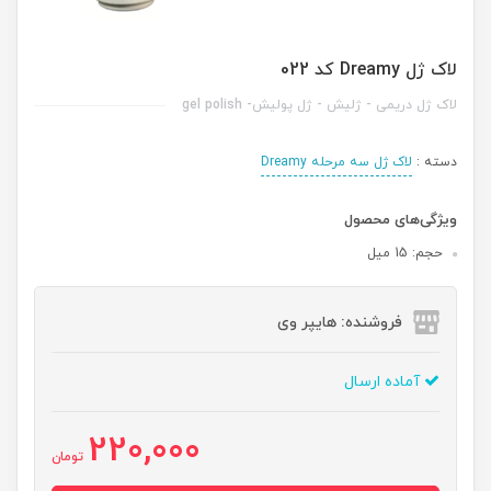
لاک ژل Dreamy کد 022
لاک ژل دریمی - ژلیش - ژل پولیش- gel polish
دسته :
لاک ژل سه مرحله Dreamy
ویژگی‌های محصول
حجم: 15 میل
فروشنده: هایپر وی
آماده ارسال
220,000
تومان