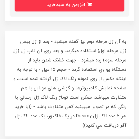
افزودن به سبدخرید
به آن ژل مرحله دوم نيز گفته ميشود - بعد از ژل بيس
(ژل مرحله اول) استفاده ميگردد، و بعد روي آن تاپ ژل (ژل
مرحله سوم) زده ميشود - جهت خشک شدن بايد از
دستگاه يو وي استفاده گردد - حجم 15 ميل - با توجه به
اينکه عکس از روي نمونه رنگ لاک ژل گرفته شده است، و
صفحه نمايش کامپيوترها و گوشي هاي موبايل با هم
متفاوت ميباشد، ممکن است توناژ رنگ لاک ژل ارسالي با
رنگي که در تصوير ميبينيد کمي متفاوت باشد - ((با خريد
هر 6 عدد لاک ژل Dreamy در يک فاکتور، يک عدد لاک ژل
آفر دريافت مي کنيد))