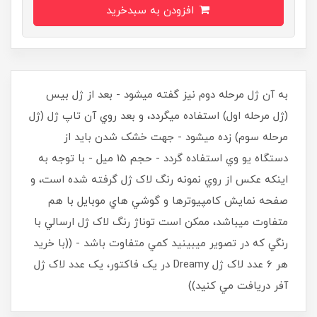
افزودن به سبدخرید
به آن ژل مرحله دوم نيز گفته ميشود - بعد از ژل بيس
(ژل مرحله اول) استفاده ميگردد، و بعد روي آن تاپ ژل (ژل
مرحله سوم) زده ميشود - جهت خشک شدن بايد از
دستگاه يو وي استفاده گردد - حجم 15 ميل - با توجه به
اينکه عکس از روي نمونه رنگ لاک ژل گرفته شده است، و
صفحه نمايش کامپيوترها و گوشي هاي موبايل با هم
متفاوت ميباشد، ممکن است توناژ رنگ لاک ژل ارسالي با
رنگي که در تصوير ميبينيد کمي متفاوت باشد - ((با خريد
هر 6 عدد لاک ژل Dreamy در يک فاکتور، يک عدد لاک ژل
آفر دريافت مي کنيد))