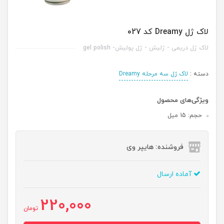
لاک ژل Dreamy کد 027
لاک ژل دریمی - ژلیش - ژل پولیش- gel polish
دسته :
لاک ژل سه مرحله Dreamy
ویژگی‌های محصول
حجم: 15 میل
فروشنده: هایپر وی
آماده ارسال
220,000
تومان