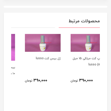
محصولات مرتبط
ژل تاپ کت میلکی 15 میل
ژل بيس کت lusso
بیس کت سالن ( بیس ژل )
۱۰ میل SALON
390,000
تومان
تومان
ب
270,000
تومان
N