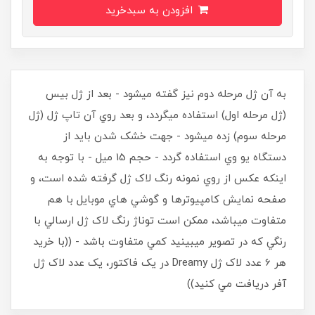
افزودن به سبدخرید
به آن ژل مرحله دوم نيز گفته ميشود - بعد از ژل بيس
(ژل مرحله اول) استفاده ميگردد، و بعد روي آن تاپ ژل (ژل
مرحله سوم) زده ميشود - جهت خشک شدن بايد از
دستگاه يو وي استفاده گردد - حجم 15 ميل - با توجه به
اينکه عکس از روي نمونه رنگ لاک ژل گرفته شده است، و
صفحه نمايش کامپيوترها و گوشي هاي موبايل با هم
متفاوت ميباشد، ممکن است توناژ رنگ لاک ژل ارسالي با
رنگي که در تصوير ميبينيد کمي متفاوت باشد - ((با خريد
هر 6 عدد لاک ژل Dreamy در يک فاکتور، يک عدد لاک ژل
آفر دريافت مي کنيد))