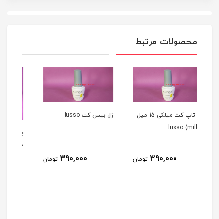
محصولات مرتبط
ژل تاپ کت میلکی 15 میل
ژل بيس کت lusso
بیس کت سالن ( بیس ژل )
۱۰ میل SALON
390,000
39
تومان
تومان
270,000
تومان