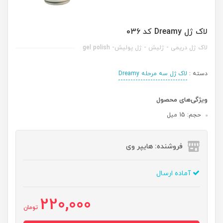
لاک ژل Dreamy کد 036
لاک ژل دریمی - ژلیش - ژل پولیش- gel polish
دسته :
لاک ژل سه مرحله Dreamy
ویژگی‌های محصول
حجم: 15 میل
فروشنده: هایپر وی
آماده ارسال
220,000
تومان