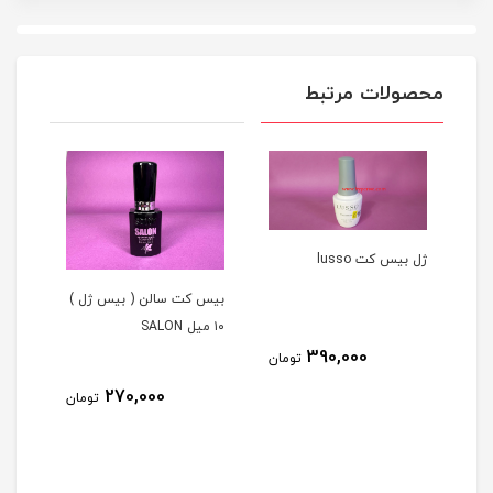
محصولات مرتبط
لکی 15 میل
ژل بيس کت lusso
بیس کت سالن ( بیس ژل )
۱۰ میل SALON
390,000
مان
تومان
بیس 
270,000
تومان
LON