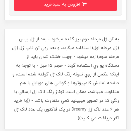
افزودن به سبدخرید
به آن ژل مرحله دوم نيز گفته ميشود - بعد از ژل بيس
(ژل مرحله اول) استفاده ميگردد، و بعد روي آن تاپ ژل (ژل
مرحله سوم) زده ميشود - جهت خشک شدن بايد از
دستگاه يو وي استفاده گردد - حجم 15 ميل - با توجه به
اينکه عکس از روي نمونه رنگ لاک ژل گرفته شده است، و
صفحه نمايش کامپيوترها و گوشي هاي موبايل با هم
متفاوت ميباشد، ممکن است توناژ رنگ لاک ژل ارسالي با
رنگي که در تصوير ميبينيد کمي متفاوت باشد - ((با خريد
هر 6 عدد لاک ژل Dreamy در يک فاکتور، يک عدد لاک ژل
آفر دريافت مي کنيد))