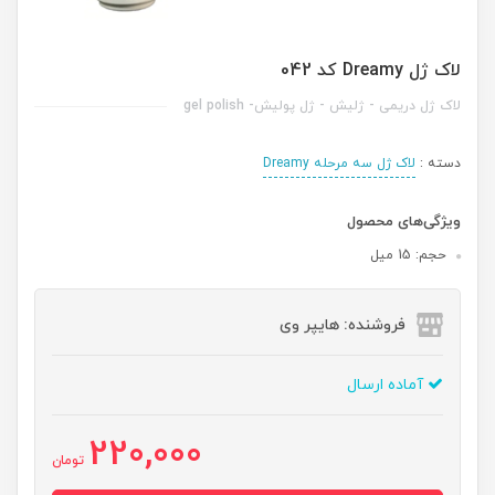
لاک ژل Dreamy کد 042
لاک ژل دریمی - ژلیش - ژل پولیش- gel polish
دسته :
لاک ژل سه مرحله Dreamy
ویژگی‌های محصول
حجم: 15 میل
فروشنده: هایپر وی
آماده ارسال
220,000
تومان