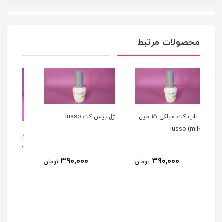
محصولات مرتبط
ژل تاپ کت میلکی 15 میل
ژل بيس کت lusso
بیس کت سالن ( بیس ژل )
۱۰ میل SALON
390,000
تومان
تومان
270,000
تومان