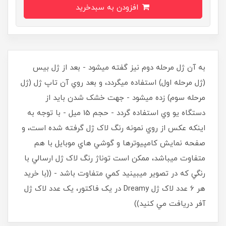
افزودن به سبدخرید
به آن ژل مرحله دوم نيز گفته ميشود - بعد از ژل بيس
(ژل مرحله اول) استفاده ميگردد، و بعد روي آن تاپ ژل (ژل
مرحله سوم) زده ميشود - جهت خشک شدن بايد از
دستگاه يو وي استفاده گردد - حجم 15 ميل - با توجه به
اينکه عکس از روي نمونه رنگ لاک ژل گرفته شده است، و
صفحه نمايش کامپيوترها و گوشي هاي موبايل با هم
متفاوت ميباشد، ممکن است توناژ رنگ لاک ژل ارسالي با
رنگي که در تصوير ميبينيد کمي متفاوت باشد - ((با خريد
هر 6 عدد لاک ژل Dreamy در يک فاکتور، يک عدد لاک ژل
آفر دريافت مي کنيد))