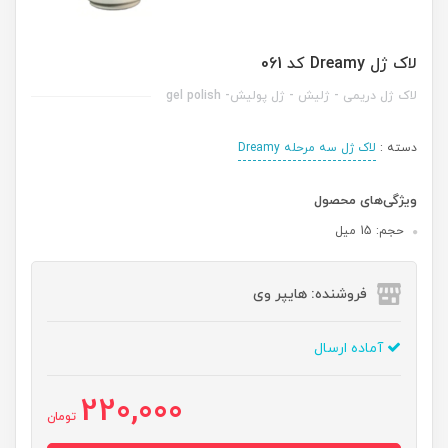
لاک ژل Dreamy کد 061
لاک ژل دریمی - ژلیش - ژل پولیش- gel polish
دسته :
لاک ژل سه مرحله Dreamy
ویژگی‌های محصول
حجم: 15 میل
فروشنده: هایپر وی
آماده ارسال
220,000
تومان