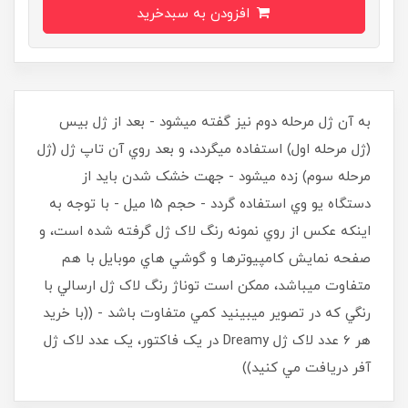
افزودن به سبدخرید
به آن ژل مرحله دوم نيز گفته ميشود - بعد از ژل بيس
(ژل مرحله اول) استفاده ميگردد، و بعد روي آن تاپ ژل (ژل
مرحله سوم) زده ميشود - جهت خشک شدن بايد از
دستگاه يو وي استفاده گردد - حجم 15 ميل - با توجه به
اينکه عکس از روي نمونه رنگ لاک ژل گرفته شده است، و
صفحه نمايش کامپيوترها و گوشي هاي موبايل با هم
متفاوت ميباشد، ممکن است توناژ رنگ لاک ژل ارسالي با
رنگي که در تصوير ميبينيد کمي متفاوت باشد - ((با خريد
هر 6 عدد لاک ژل Dreamy در يک فاکتور، يک عدد لاک ژل
آفر دريافت مي کنيد))