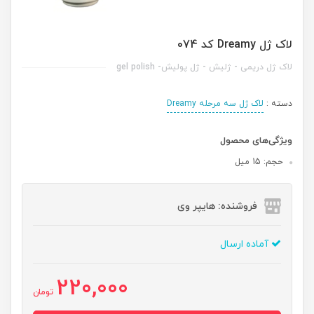
لاک ژل Dreamy کد 074
لاک ژل دریمی - ژلیش - ژل پولیش- gel polish
دسته :
لاک ژل سه مرحله Dreamy
ویژگی‌های محصول
حجم: 15 میل
فروشنده: هایپر وی
آماده ارسال
220,000
تومان