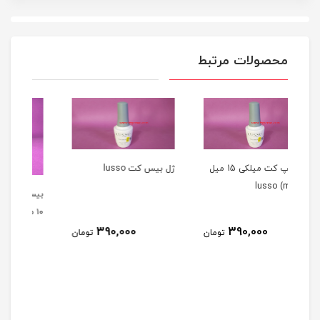
محصولات مرتبط
ژل تاپ کت میلکی 15 میل
ژل بيس کت lusso
بیس کت سالن ( بیس ژل )
۱۰ میل SALON
390,000
تومان
تومان
ب
270,000
تومان
N