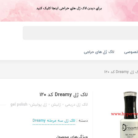
برای دیدن لاک ژل های حراجی اینجا کلیک کنید
خصوصی
لاک ژل های حراجی
ل Dreamy کد 120
لاک ژل Dreamy کد 120
لاک ژل دریمی - ژلیش - ژل پولیش- gel polish
دسته :
لاک ژل سه مرحله Dreamy
ویژگی‌های محصول