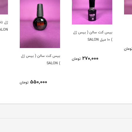
ژل تاپ کت (تاپ شاين)
تاپ ژل ا
SALON
 ژل
520,000
تومان
بیس کت سالن ( بیس ژل
ومان
) SALON
550,000
تومان