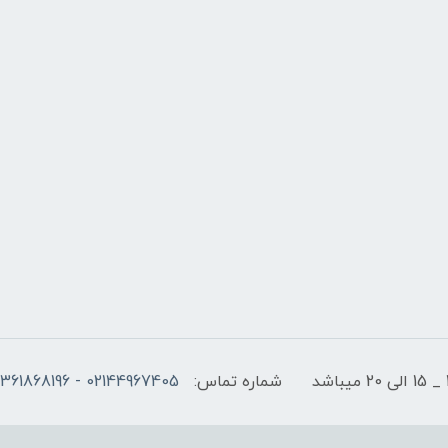
شماره تماس:
02144967405 - 09361868196