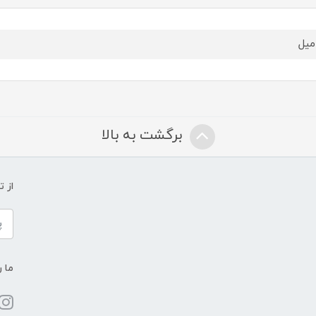
برگشت به بالا
از 
ما ر