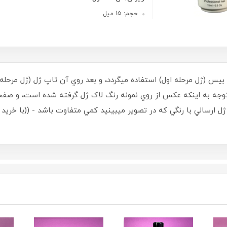
حجم: 15 میل
ل بيس (ژل مرحله اول) استفاده ميگردد، و بعد روي آن تاپ ژل (ژل مر
 استفاده گردد - حجم 15 ميل - با توجه به اينکه عکس از روي نمونه رنگ لاک ژل گرفته ش