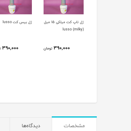
ژل تاپ کت میلکی 15 میل
ژل بيس کت lusso
بیس کت سالن ( بیس
) ۱۰ میل SALON
390,000
390,000
تومان
تومان
270,000
ت
مشخصات
دیدگاه‌ها