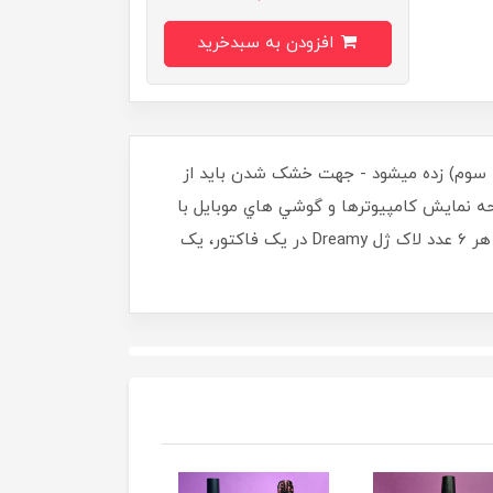
افزودن به سبدخرید
حله سوم) زده ميشود - جهت خشک شدن بايد از
ده است، و صفحه نمايش کامپيوترها و گوشي هاي موبايل با
هم متفاوت ميباشد، ممکن است توناژ رنگ لاک ژل ارسالي با رنگي که در تصوير ميبينيد کمي متفاوت باشد - ((با خريد هر 6 عدد لاک ژل Dreamy در يک فاکتور، يک