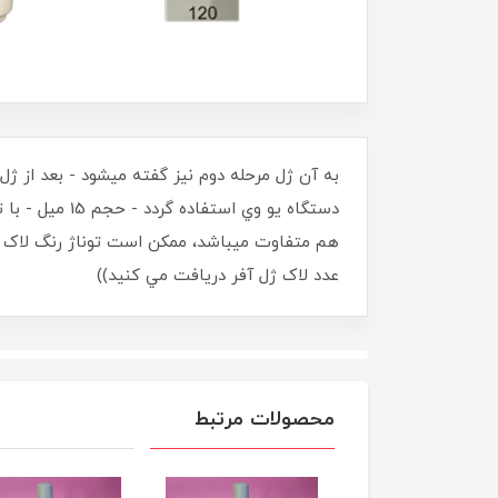
به آن ژل مرحله دوم نيز گفته ميشود - بعد از ژ
دستگاه يو وي
عدد لاک ژل آفر دريافت مي کنيد))
محصولات مرتبط