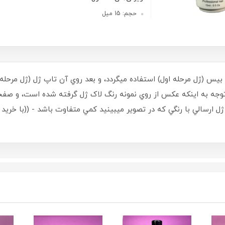
حجم: 15 میل
ل بيس (ژل مرحله اول) استفاده ميگردد، و بعد روي آن تاپ ژل (ژل مر
 استفاده گردد - حجم 15 ميل - با توجه به اينکه عکس از روي نمونه رنگ لاک ژل گرفته ش