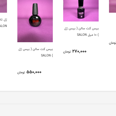
ژل تاپ کت (تاپ شاين)
تاپ ژل ا
SALON
 ژل
520,000
تومان
بیس کت سالن ( بیس ژل
ومان
) SALON
550,000
تومان