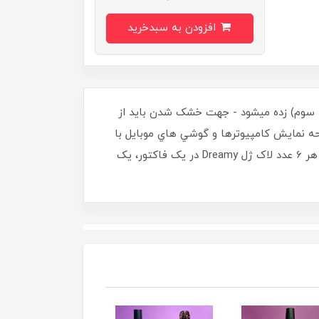
افزودن به سبدخرید
حله سوم) زده ميشود - جهت خشک شدن بايد از
ده است، و صفحه نمايش کامپيوترها و گوشي هاي موبايل با
هم متفاوت ميباشد، ممکن است توناژ رنگ لاک ژل ارسالي با رنگي که در تصوير ميبينيد کمي متفاوت باشد - ((با خريد هر 6 عدد لاک ژل Dreamy در يک فاکتور، يک