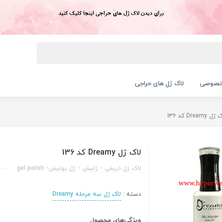
برای دیدن لاک ژل های حراجی اینجا کلیک کنید
خصوصی
لاک ژل های حراجی
ل Dreamy کد 136
لاک ژل Dreamy کد 136
لاک ژل دریمی - ژلیش - ژل پولیش- gel polish
دسته :
لاک ژل سه مرحله Dreamy
ویژگی‌های محصول