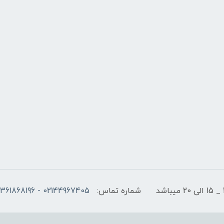
شماره تماس:
02144967405 - 09361868196