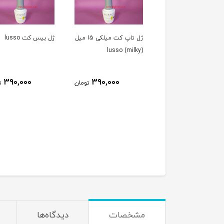
ژل تاپ کت میلکی 15 میل
ژل بيس کت lusso
بیس کت سالن ( بیس
) ۱۰ میل SALON
390,000
390,000
تومان
تومان
270,000
ت
مشخصات
دیدگاه‌ها