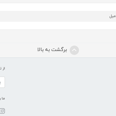
برگشت به بالا
از 
ما ر