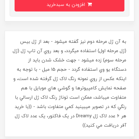
افزودن به سبدخرید
به آن ژل مرحله دوم نيز گفته ميشود - بعد از ژل بيس
(ژل مرحله اول) استفاده ميگردد، و بعد روي آن تاپ ژل (ژل
مرحله سوم) زده ميشود - جهت خشک شدن بايد از
دستگاه يو وي استفاده گردد - حجم 15 ميل - با توجه به
اينکه عکس از روي نمونه رنگ لاک ژل گرفته شده است، و
صفحه نمايش کامپيوترها و گوشي هاي موبايل با هم
متفاوت ميباشد، ممکن است توناژ رنگ لاک ژل ارسالي با
رنگي که در تصوير ميبينيد کمي متفاوت باشد - ((با خريد
هر 6 عدد لاک ژل Dreamy در يک فاکتور، يک عدد لاک ژل
آفر دريافت مي کنيد))