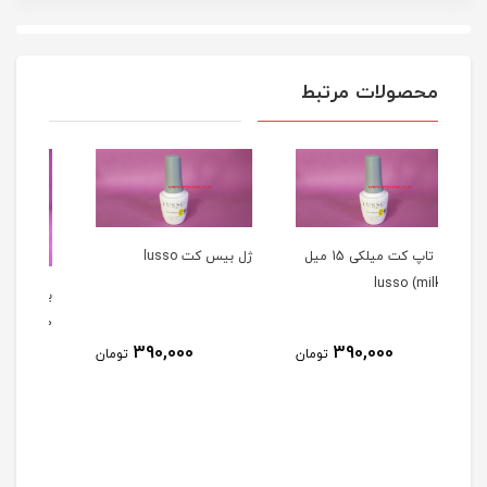
محصولات مرتبط
ژل تاپ کت میلکی 15 میل
ژل بيس کت lusso
بیس کت سالن ( بیس ژل )
۱۰ میل SALON
390,000
تومان
تومان
ب
270,000
تومان
N