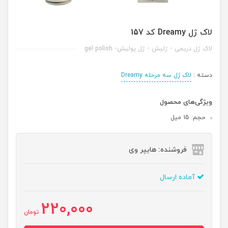
لاک ژل Dreamy کد 157
لاک ژل دریمی - ژلیش - ژل پولیش- gel polish
دسته :
لاک ژل سه مرحله Dreamy
ویژگی‌های محصول
حجم: 15 میل
فروشنده: هایپر وی
آماده ارسال
220,000
تومان