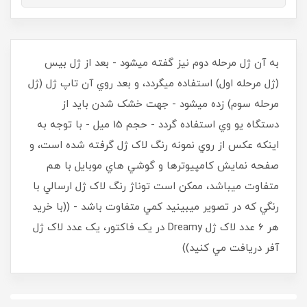
به آن ژل مرحله دوم نيز گفته ميشود - بعد از ژل بيس
(ژل مرحله اول) استفاده ميگردد، و بعد روي آن تاپ ژل (ژل
مرحله سوم) زده ميشود - جهت خشک شدن بايد از
دستگاه يو وي استفاده گردد - حجم 15 ميل - با توجه به
اينکه عکس از روي نمونه رنگ لاک ژل گرفته شده است، و
صفحه نمايش کامپيوترها و گوشي هاي موبايل با هم
متفاوت ميباشد، ممکن است توناژ رنگ لاک ژل ارسالي با
رنگي که در تصوير ميبينيد کمي متفاوت باشد - ((با خريد
هر 6 عدد لاک ژل Dreamy در يک فاکتور، يک عدد لاک ژل
آفر دريافت مي کنيد))