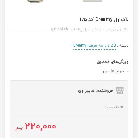
لاک ژل Dreamy کد 165
لاک ژل دریمی - ژلیش - ژل پولیش- gel polish
دسته :
لاک ژل سه مرحله Dreamy
ویژگی‌های محصول
حجم: 15 میل
فروشنده: هایپر وی
ناموجود
220,000
تومان