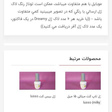
موبايل با هم متفاوت ميباشد، ممکن است توناژ رنگ لاک
ژل ارسالي با رنگي که در تصوير ميبينيد کمي متفاوت
باشد - ((با خريد هر 6 عدد لاک ژل Dreamy در يک فاکتور،
يک عدد لاک ژل آفر دريافت مي کنيد))
محصولات مرتبط
ژل تاپ کت میلکی 15 میل
ژل بيس کت lusso
بیس کت سالن ( بیس ژل )
۱۰ میل SALON