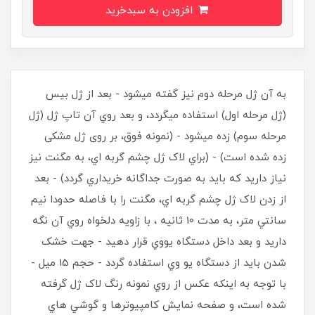
افزودن به سبدخرید
به آن ژل مرحله دوم نيز گفته ميشود - بعد از ژل بيس
(ژل مرحله اول) استفاده ميگردد، و بعد روي آن تاپ ژل (ژل
مرحله سوم) زده ميشود - (نمونه فوق، بر روی ژل مشکی
زده شده است) - (براي لاک ژل چشم گربه اي، به مگنت نيز
نياز داريد که بايد به صورت جداگانه خريداري گردد) - بعد
از زدن لاک ژل چشم گربه اي، مگنت را با فاصله حدودا نيم
سانتي متر، به مدت 10 ثانيه ، با زاويه دلخواه روي آن نگه
داريد و بعد داخل دستگاه يووي قرار دهيد - جهت خشک
شدن بايد از دستگاه يو وي استفاده گردد - حجم 15 ميل -
با توجه به اينکه عکس از روي نمونه رنگ لاک ژل گرفته
شده است، و صفحه نمايش کامپيوترها و گوشي هاي