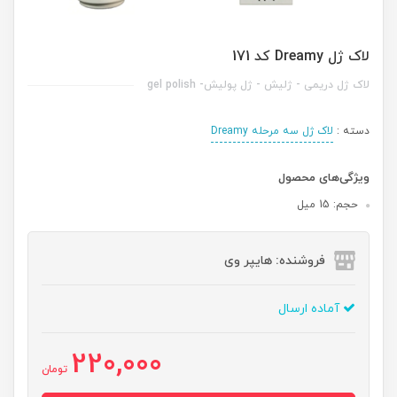
لاک ژل Dreamy کد 171
لاک ژل دریمی - ژلیش - ژل پولیش- gel polish
دسته :
لاک ژل سه مرحله Dreamy
ویژگی‌های محصول
حجم: 15 میل
فروشنده: هایپر وی
آماده ارسال
220,000
تومان