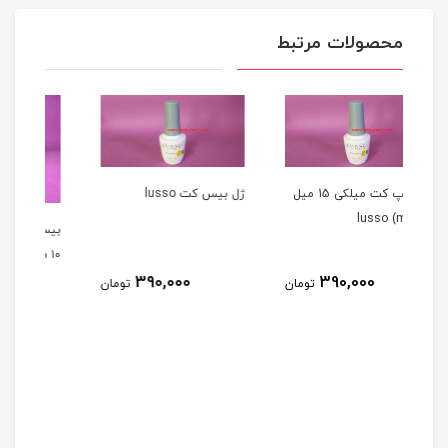
محصولات مرتبط
ژل تاپ کت میلکی 15 میل
ژل بيس کت lusso
بیس کت سالن ( بیس ژل )
۱۰ میل SALON
390,000
تومان
تومان
ب
270,000
تومان
N