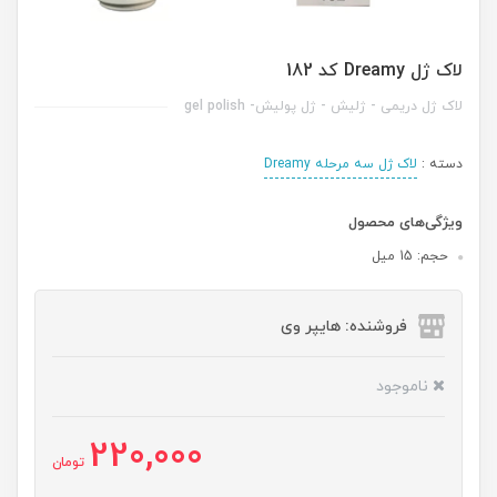
لاک ژل Dreamy کد 182
لاک ژل دریمی - ژلیش - ژل پولیش- gel polish
دسته :
لاک ژل سه مرحله Dreamy
ویژگی‌های محصول
حجم: 15 میل
فروشنده: هایپر وی
ناموجود
220,000
تومان