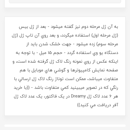
به آن ژل مرحله دوم نيز گفته ميشود - بعد از ژل بيس
(ژل مرحله اول) استفاده ميگردد، و بعد روي آن تاپ ژل (ژل
مرحله سوم) زده ميشود - جهت خشک شدن بايد از
دستگاه يو وي استفاده گردد - حجم 15 ميل - با توجه به
اينکه عکس از روي نمونه رنگ لاک ژل گرفته شده است، و
صفحه نمايش کامپيوترها و گوشي هاي موبايل با هم
متفاوت ميباشد، ممکن است توناژ رنگ لاک ژل ارسالي با
رنگي که در تصوير ميبينيد کمي متفاوت باشد - ((با خريد
هر 6 عدد لاک ژل Dreamy در يک فاکتور، يک عدد لاک ژل
آفر دريافت مي کنيد))