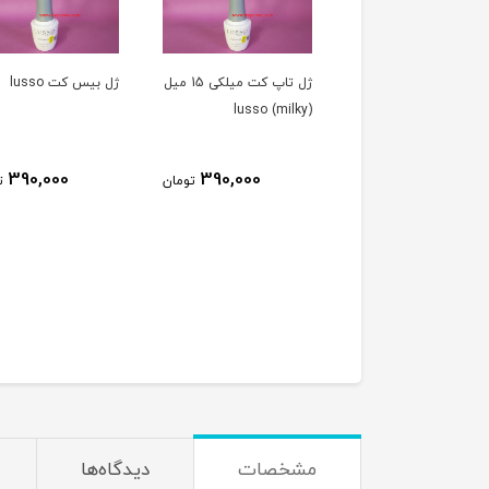
ژل تاپ کت میلکی 15 میل
ژل بيس کت lusso
بیس کت سالن ( بیس
) ۱۰ میل SALON
390,000
390,000
تومان
تومان
270,000
ت
مشخصات
دیدگاه‌ها