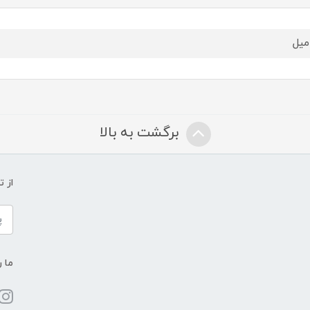
برگشت به بالا
از 
ما ر