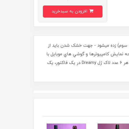
افزودن به سبدخرید
حله سوم) زده ميشود - جهت خشک شدن بايد از
ده است، و صفحه نمايش کامپيوترها و گوشي هاي موبايل با
هم متفاوت ميباشد، ممکن است توناژ رنگ لاک ژل ارسالي با رنگي که در تصوير ميبينيد کمي متفاوت باشد - ((با خريد هر 6 عدد لاک ژل Dreamy در يک فاکتور، يک