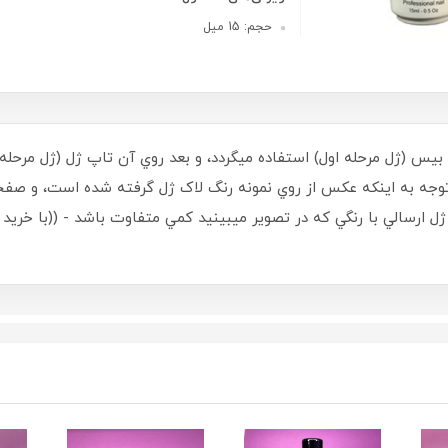
حجم: 15 میل
ل بيس (ژل مرحله اول) استفاده ميگردد، و بعد روي آن تاپ ژل (ژل مر
 استفاده گردد - حجم 15 ميل - با توجه به اينکه عکس از روي نمونه رنگ لاک ژل گرفته ش