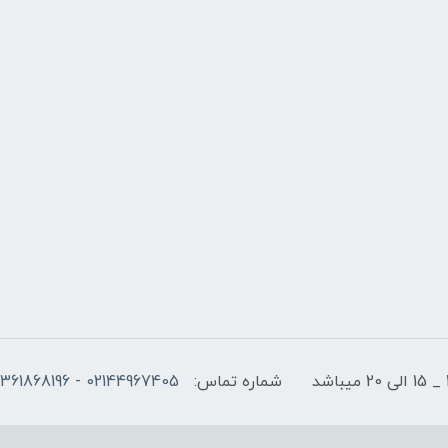
شماره تماس:
02144967405 - 09361868196