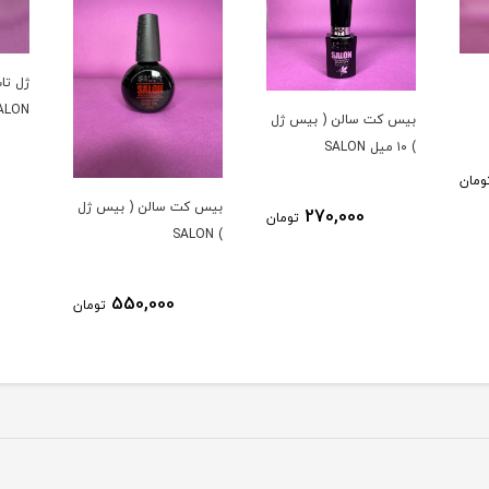
ژل تاپ کت (تاپ شاين)
تاپ ژل ا
SALON
 ژل
520,000
تومان
بیس کت سالن ( بیس ژل
ومان
) SALON
550,000
تومان