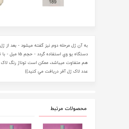
به آن ژل مرحله دوم نيز گفته ميشود - بعد از ژ
دستگاه يو وي
عدد لاک ژل آفر دريافت مي کنيد))
محصولات مرتبط