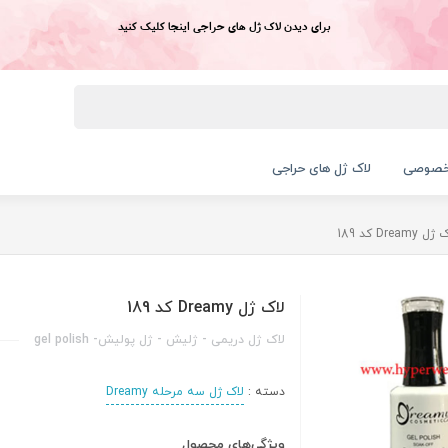
برای دیدن لاک ژل های حراجی اینجا کلیک کنید
خصوصی
لاک ژل های حراجی
ل Dreamy کد 189
لاک ژل Dreamy کد 189
لاک ژل دریمی - ژلیش - ژل پولیش- gel polish
دسته :
لاک ژل سه مرحله Dreamy
ویژگی‌های محصول