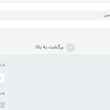
برگشت به بالا
از 
ما ر