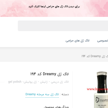
برای دیدن لاک ژل های حراجی اینجا کلیک کنید
خصوصی
لاک ژل های حراجی
ل Dreamy کد 194
لاک ژل Dreamy کد 194
لاک ژل دریمی - ژلیش - ژل پولیش- gel polish
دسته :
لاک ژل سه مرحله Dreamy
ویژگی‌های محصول