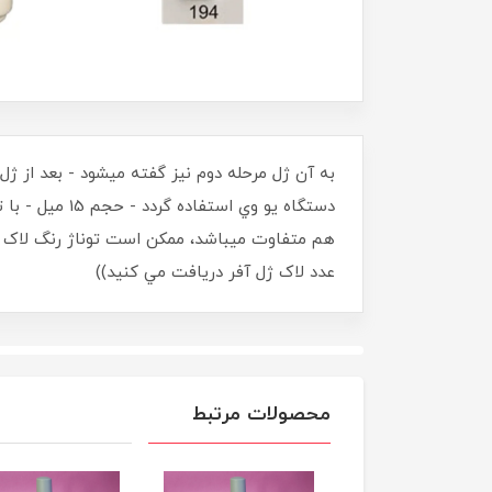
به آن ژل مرحله دوم نيز گفته ميشود - بعد از ژ
دستگاه يو وي
عدد لاک ژل آفر دريافت مي کنيد))
محصولات مرتبط