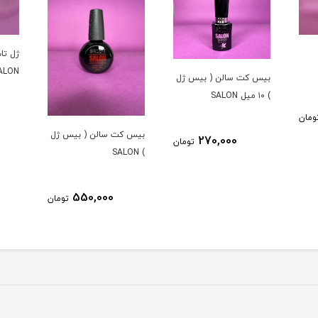
ژل تاپ کت (تاپ شاين)
تاپ ژل ا
SALON
 ژل
520,000
تومان
بیس کت سالن ( بیس ژل
ومان
) SALON
550,000
تومان