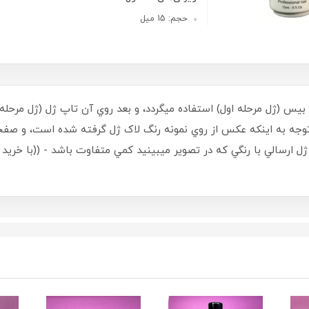
حجم: 15 میل
ل بيس (ژل مرحله اول) استفاده ميگردد، و بعد روي آن تاپ ژل (ژل مر
 استفاده گردد - حجم 15 ميل - با توجه به اينکه عکس از روي نمونه رنگ لاک ژل گرفته ش