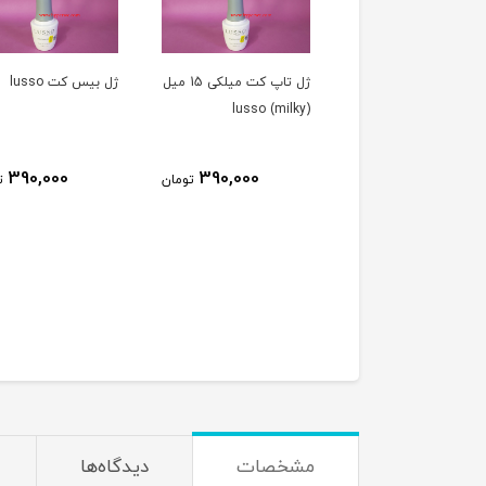
ژل تاپ کت میلکی 15 میل
ژل بيس کت lusso
بیس کت سالن ( بیس
) ۱۰ میل SALON
390,000
390,000
تومان
تومان
270,000
ت
مشخصات
دیدگاه‌ها