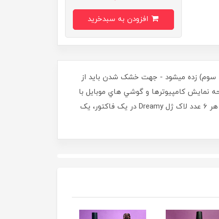
افزودن به سبدخرید
حله سوم) زده ميشود - جهت خشک شدن بايد از
ده است، و صفحه نمايش کامپيوترها و گوشي هاي موبايل با
هم متفاوت ميباشد، ممکن است توناژ رنگ لاک ژل ارسالي با رنگي که در تصوير ميبينيد کمي متفاوت باشد - ((با خريد هر 6 عدد لاک ژل Dreamy در يک فاکتور، يک