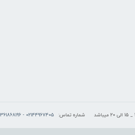
شماره تماس:
02144967405 - 09361868196