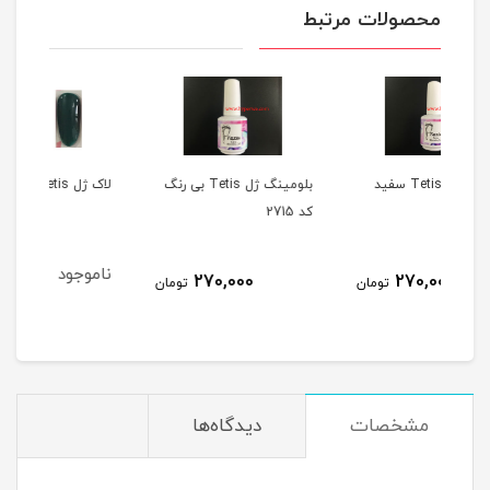
محصولات مرتبط
Te سفید
بلومینگ ژل Tetis بی رنگ
لاک ژل Tetis کد 65
لاک ژل
کد 2715
ناموجود
نا
270,000
ومان
تومان
مشخصات
دیدگاه‌ها