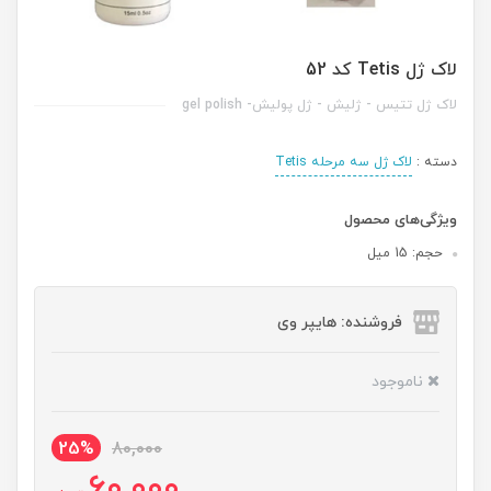
لاک ژل Tetis کد 52
لاک ژل تتیس - ژلیش - ژل پولیش- gel polish
دسته :
لاک ژل سه مرحله Tetis
ویژگی‌های محصول
حجم: 15 میل
فروشنده: هایپر وی
ناموجود
25%
80,000
60,000