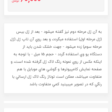
تومان
به آن ژل مرحله دوم نيز گفته ميشود - بعد از ژل بيس
(ژل مرحله اول) استفاده ميگردد، و بعد روي آن تاپ ژل (ژل
مرحله سوم) زده ميشود - جهت خشک شدن بايد از
دستگاه يو وي استفاده گردد - حجم 15 ميل - با توجه به
اينکه عکس از روي نمونه رنگ لاک ژل گرفته شده است، و
صفحه نمايش کامپيوترها و گوشي هاي موبايل با هم
متفاوت ميباشد، ممکن است توناژ رنگ لاک ژل ارسالي با
رنگي که در تصوير ميبينيد کمي متفاوت باشد