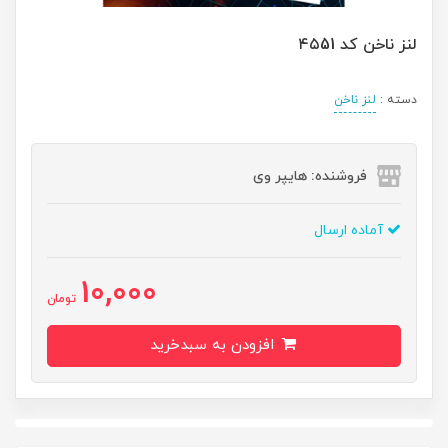
لنز ناخن کد ۴۵51
دسته :
لنز ناخن
فروشنده: هایپر وی
آماده ارسال
10,000
تومان
افزودن به سبدخرید