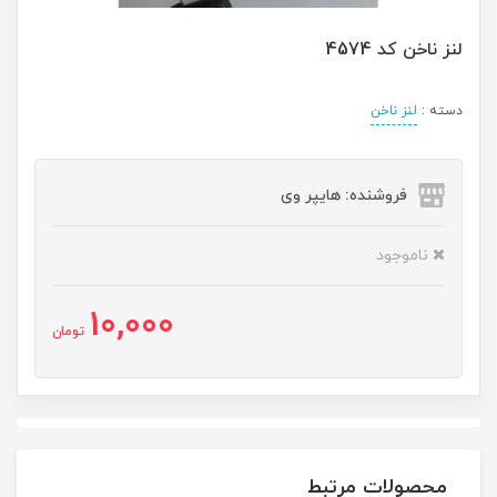
لنز ناخن کد 4574
دسته :
لنز ناخن
فروشنده: هایپر وی
ناموجود
10,000
تومان
محصولات مرتبط