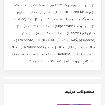
لنز کلیپسی موبایل کد ۴۶۱۶ مجموعه ۸ عددی - با کیت
لنزی 8-in-1 Lens Kit موبایلی عکسهایی جذاب و خارق
العاده بگیرید - پک لنز 8 عددی شامل : لنز واید (Wide) ،
لنز سوپر واید (Super Wide) (زاویه دید 140 درجه) ،‌ لنز
فیش آی (Fisheye) (زاویه دید 180 درجه) ، لنز ماکرو
(Macro) (بزرگنمایی تصویر: 15X) ، لنز تِله (Telephoto) ،
فیلتر پلاریزه (CPL) ، فیلتر زیبابین (Kaleidoscope) ، فیلتر
انفجار ستارگان (Starburst) ، یک عدد کیف محافظ ، یک
عدد کلیپس و دستمال تمیز کننده لنز می باشد.
محصولات مرتبط