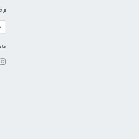
از 
ما ر