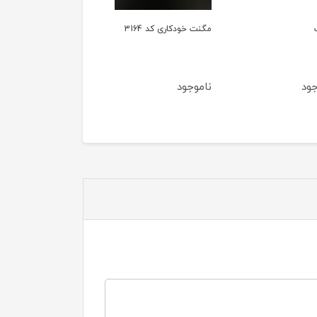
ودکاری کد 3164
مگنت طرح دار شماره 1
جود
ناموجود