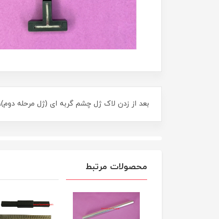
بعد از زدن لاک ژل چشم گربه ای (ژل مرحله دوم)، مگنت را با فاصله حدودا نیم س
محصولات مرتبط