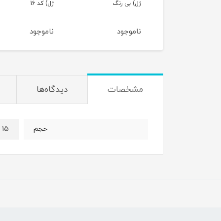
ژل) بی رنگ
ژل) کد 16
ناموجود
ناموجود
مشخصات
دیدگاه‌ها
15 میل
حجم