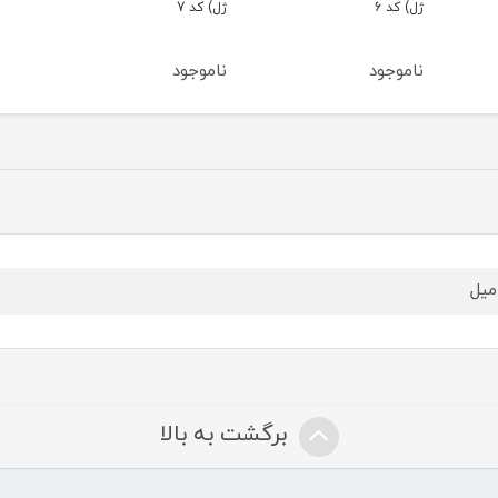
ژل) کد 6
ژل) کد 7
ناموجود
ناموجود
برگشت به بالا