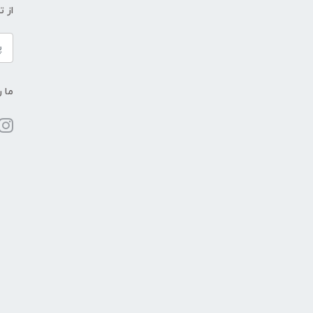
از 
ما ر