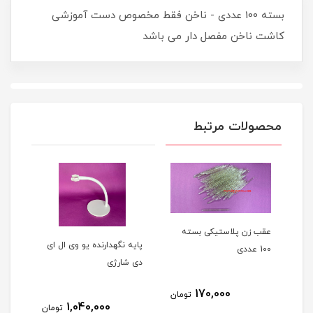
بسته 100 عددی - ناخن فقط مخصوص دست آموزشی
کاشت ناخن مفصل دار می باشد
محصولات مرتبط
عقب زن پلاستیکی بسته
پرای
پایه نگهدارنده یو وی ال ای
100 عددی
دی شارژی
170,000
مان
تومان
1,040,000
تومان