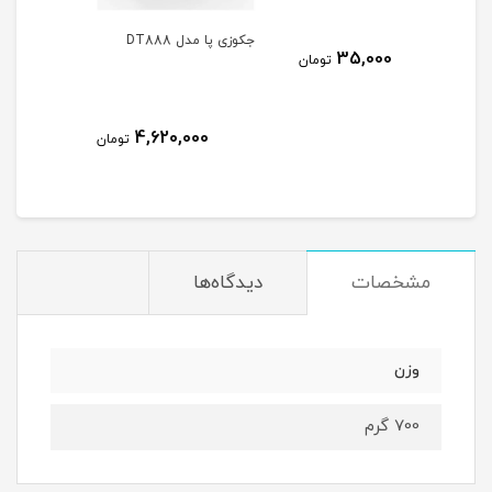
جکوزی پا مدل DT888
30,000
3
تومان
تومان
4,620,000
تومان
مشخصات
دیدگاه‌ها
وزن
700 گرم