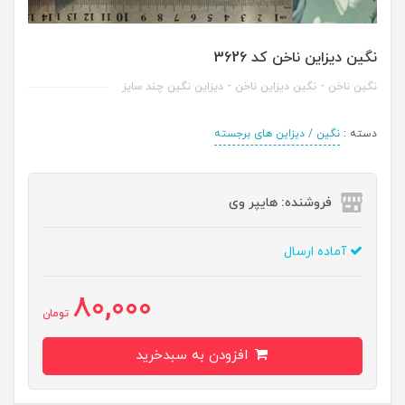
نگين ديزاين ناخن کد 3626
نگین ناخن - نگین دیزاین ناخن - دیزاین نگین چند سایز
دسته :
نگین / دیزاین های برجسته
فروشنده: هایپر وی
آماده ارسال
80,000
تومان
افزودن به سبدخرید