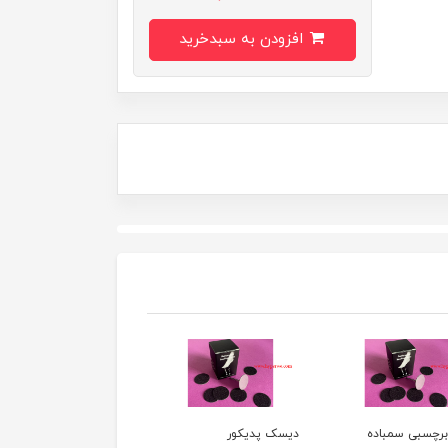
افزودن به سبدخرید
پدیکور
رنده کف پا کد 4650
باند محافظ انگشت