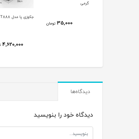
ی
جکوزی پا مدل DT888
30,000
35,000
تومان
ت
4,620,000
تومان
دیدگاه‌ها
دیدگاه خود را بنویسید