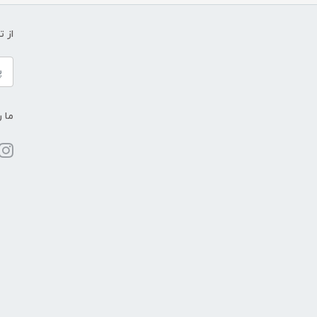
از 
ما ر