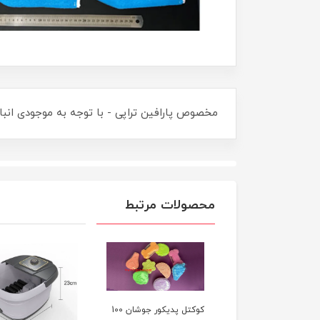
مخصوص پارافین تراپی - با توجه به موجودی انب
محصولات مرتبط
کوکتل پدیکور جوشان 100
پد بين انگشت پديکور