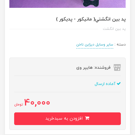
پد بين انگشتي( مانيکور - پديکور )
پد بین انگشت
دسته :
سایر وسایل دیزاین ناخن
فروشنده: هایپر وی
آماده ارسال
40,000
تومان
افزودن به سبدخرید