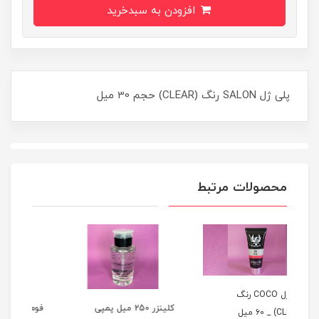
افزودن به سبدخرید
پلی ژل SALON رنگ (CLEAR) حجم 30 ميل
محصولات مرتبط
کلينزر 250 میل پمپی
فوم کلينزر ناخن 250 میل