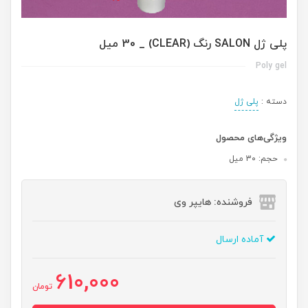
پلی ژل SALON رنگ (CLEAR) _ 30 میل
Poly gel
دسته :
پلی ژل
ویژگی‌های محصول
حجم: 3۰ میل
فروشنده: هایپر وی
آماده ارسال
610,000
تومان