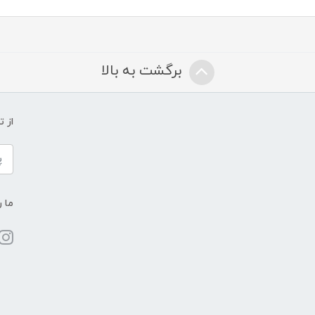
برگشت به بالا
از 
ما ر