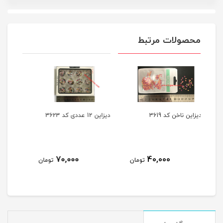
محصولات مرتبط
دیزاین 12 عددی کد 3623
اکليل ديزاين ناخن کد 3069
20,000
70,000
تومان
تومان
تومان