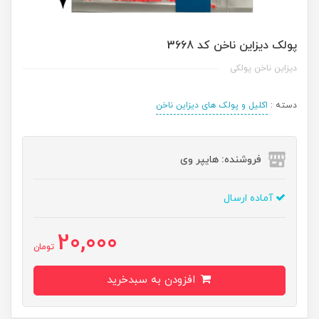
پولک ديزاين ناخن کد 3668
دیزاین ناخن پولکی
دسته :
اکلیل و پولک های دیزاین ناخن
فروشنده: هایپر وی
آماده ارسال
20,000
تومان
افزودن به سبدخرید