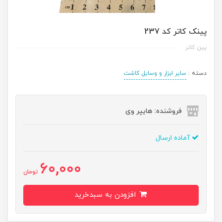
پينک کاتر کد 237
پین کاتر
دسته :
سایر ابزار و وسایل کاشت
فروشنده: هایپر وی
آماده ارسال
60,000
تومان
افزودن به سبدخرید